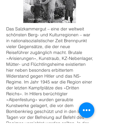
Das Salzkammergut – eine der weltweit
schönsten Berg- und Kulturregionen – war
in nationalsozialistischer Zeit Brennpunkt
vieler Gegensätze, die der neue
Reiseführer zugänglich macht. Brutale
»Arisierungen«, Kunstraub, KZ-Nebenlager,
Mütter- und Flüchtlingsheime existierten
hier neben besonders erbittertem
Widerstand gegen Hitler und das NS-
Regime. Im Jahr 1945 war die Region einer
der letzten Kampfplätze des »Dritten
Reichs«. In Hitlers berüchtigter
»Alpenfestung« wurden geraubte
Kunstwerke gelagert, die vor dem
Bombenkrieg geschützt und in den letzten
Tagen vor der Befreiung auf Befehl des
Regimes vernichtet werden sollten. In der
Nachkriegszeit überdeckten
»Wirtschaftswunder« und Massentourismus