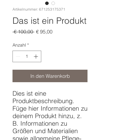
Artikelnummer: 671253175371
Das ist ein Produkt
Standardpreis
Sale-
 € 100,00 
€ 95,00
Preis
Anzahl
*
In den Warenkorb
Dies ist eine 
Produktbeschreibung. 
Füge hier Informationen zu 
deinem Produkt hinzu, z. 
B. Informationen zu 
Größen und Materialien 
sowie allgemeine Pflege- 