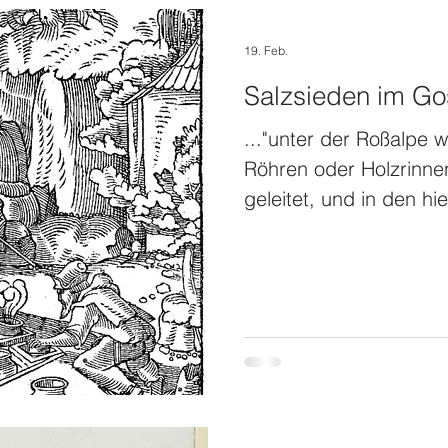
19. Feb.
Salzsieden im Go
..."unter der Roßalpe 
Röhren oder Holzrinne
geleitet, und in den h
versotten. Das Werk f
steht es geschrieben 
Geschichte Oberösterr
Anton Ziegler aus den 
Literatur ist man sich d
genau das Salz gesott
genau Standort der Be