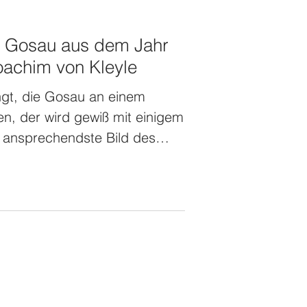
r Gosau aus dem Jahr
oachim von Kleyle
ngt, die Gosau an einem
en, der wird gewiß mit einigem
s ansprechendste Bild des
über dem herrlichen Grün der
chen Baue der beschränkten
n, stockhohen hölzernen
enden zufriedenen Aussehen
sen, wie rauh und zerstörend
eiße des Menschen entgegen
wolle verarbeiten die