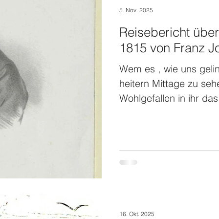
5. Nov. 2025
Reisebericht übe
1815 von Franz J
Wem es , wie uns geli
heitern Mittage zu seh
Wohlgefallen in ihr da
Friedens finden, und 
Wiesen, dem mannigfa
Aecker, den stattliche
Häusern und dem blüh
ihrer Bewohner verges
die Natur hier dem Fl
arbeitet.[...] Die Schaf
16. Okt. 2025