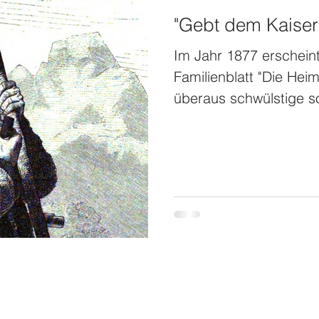
"Gebt dem Kaiser 
Im Jahr 1877 erscheint 
Familienblatt "Die Heim
überaus schwülstige s
eines Gosauer Jägers
Holzknechten und Wild
Österreichische Nation