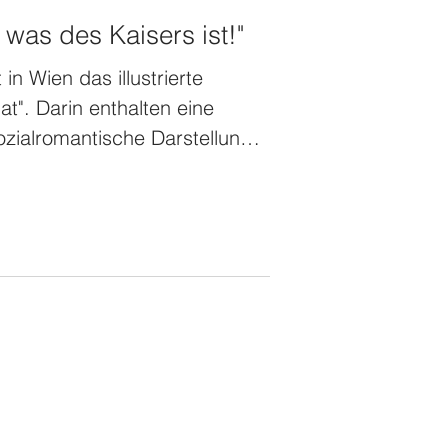
was des Kaisers ist!"
in Wien das illustrierte
at". Darin enthalten eine
ozialromantische Darstellung
 und seiner Begegnung mit
schützen. Quelle:
albibliothek