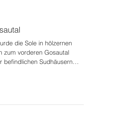
sautal
wurde die Sole in hölzernen
n zum vorderen Gosautal
ier befindlichen Sudhäusern
ührte den Namen Tronau." So
im „Quellenlesebuch zur
eichs“ von Franz Berger und
frühen 1930er Jahren. In der
a nicht wirklich einig wo
en worden wäre, oder wo der
rgwerke war. Vergleic